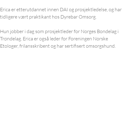
Erica er etterutdannet innen DAI og prosjektledelse, og har 
tidligere vært praktikant hos Dyrebar Omsorg. 
Hun jobber i dag som prosjektleder for Norges Bondelag i 
Trøndelag. Erica er også leder for Foreningen Norske 
Etologer, frilansskribent og har sertifisert omsorgshund.
Kurs og utdanning
Tilta
Dyrebar kalender
Tiltak
Alle kurs
Tiltak
Omsorgshund
Finn s