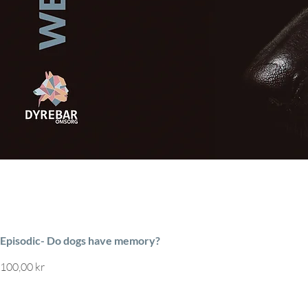
Episodic- Do dogs have memory?
Pris
100,00 kr