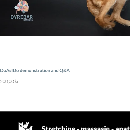
DoAsIDo demonstration and Q&A
Pris
200,00 kr