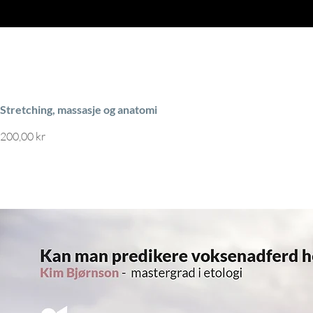
Stretching, massasje og anatomi
Pris
200,00 kr