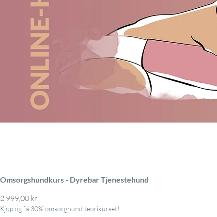
Omsorgshundkurs - Dyrebar Tjenestehund
Pris
2 999,00 kr
Kjøp og få 30% omsorghund teorikurset!