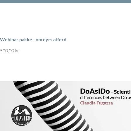
Webinar pakke - om dyrs atferd
Pris
500,00 kr