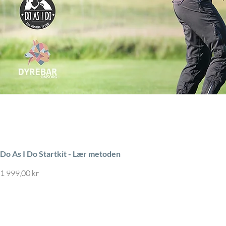
Do As I Do Startkit - Lær metoden
Pris
1 999,00 kr