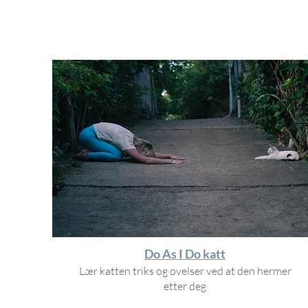
Do As I Do katt
Lær katten triks og øvelser
ved at den hermer
etter deg