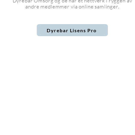
Dyrebar Omsorg og de har et
nettverk i ryggen av
andre medlemmer via online samlinger.
Dyrebar Lisens Pro