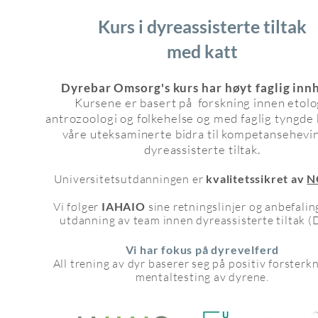
Kurs i dyreassisterte tiltak
med katt
Dyrebar Omsorg's kurs har høyt faglig inn
Kursene er basert på forskning innen etolo
antrozoologi og folkehelse og med faglig tyng
de 
våre uteksaminerte bidra til kompetansehevi
dyreassisterte tiltak.
Universitetsutdanningen er
kvalitetssikret av
N
Vi følger
IAHAIO
sine retningslinjer og anbefalin
utdanning av team innen dyreassisterte tiltak (D
Vi har fokus på dyrevelferd
All trening av dyr baserer seg på positiv forsterk
mentaltesting av dyrene.