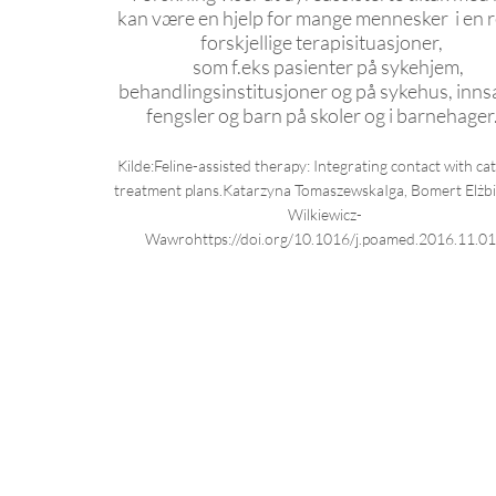
kan være en hjelp for mange mennesker i en 
forskjellige terapisituasjoner,
som f.eks pasienter på sykehjem,
behandlingsinstitusjoner og på sykehus, innsa
fengsler og barn på skoler og i barnehager
Kilde:
Feline-assisted therapy: Integrating contact with cat
treatment plans.
Katarzyna TomaszewskaIga, Bomert Elżbi
Wilkiewicz-
Wawro
https://doi.org/10.1016/j.poamed.2016.11.0