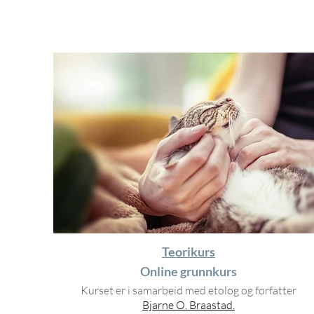
Teorikurs
Online grunnkurs
Kurset er i samarbeid med etolog og fo
rfatter
Bjarne O. Braa
stad.