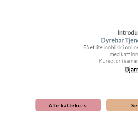
Introdu
Dyrebar Tjen
Få et lite innblikk i onl
med katt inn
Kurset er i sama
Bjar
Alle kattekurs
Se