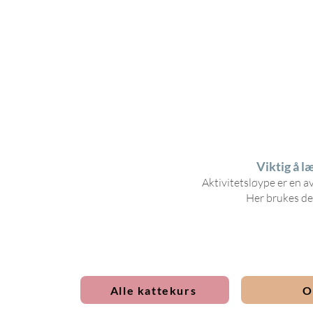
Viktig å l
Aktivitetsløype er en a
Her brukes de
Alle kattekurs
O