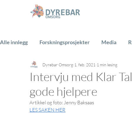
Alle innlegg
Forskningsprosjekter
Media
R
Dyrebar Omsorg
1. feb. 2021
1 min lesing
Hest
Hund
Katt
Gårdsdyr
PADA
Intervju med Klar Tal
gode hjelpere
Artikkel og foto: Jenny Baksaas
LES SAKEN HER