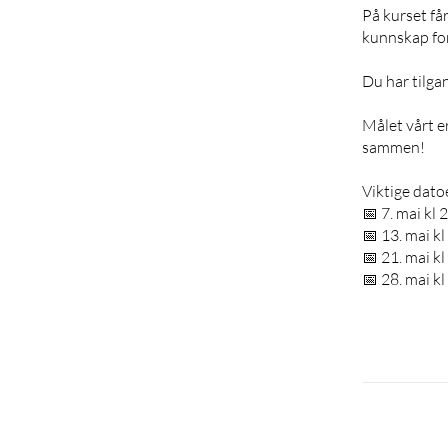
På kurset får
kunnskap for
Du har tilgan
Målet vårt e
sammen!
Viktige datoe
📅 7. mai kl
📅 13. mai k
📅 21. mai k