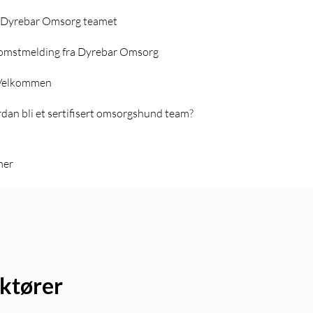
Dyrebar Omsorg teamet
omstmelding fra Dyrebar Omsorg
Velkommen
dan bli et sertifisert omsorgshund team?
mer
uktører