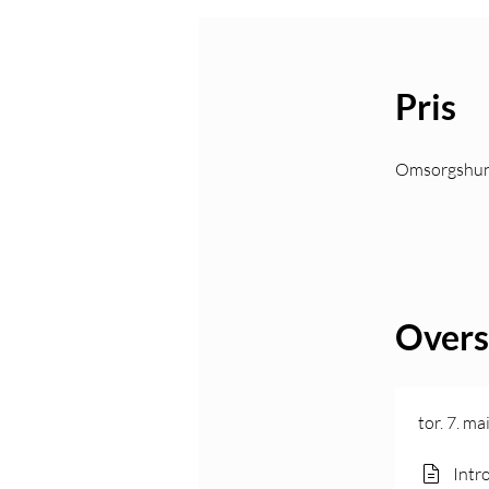
Pris
Omsorgshund
Overs
tor. 7. m
Intr