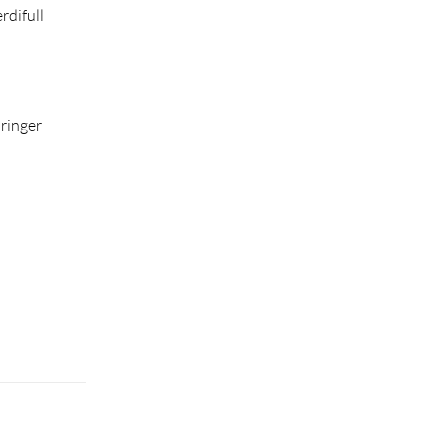
rdifull
dringer