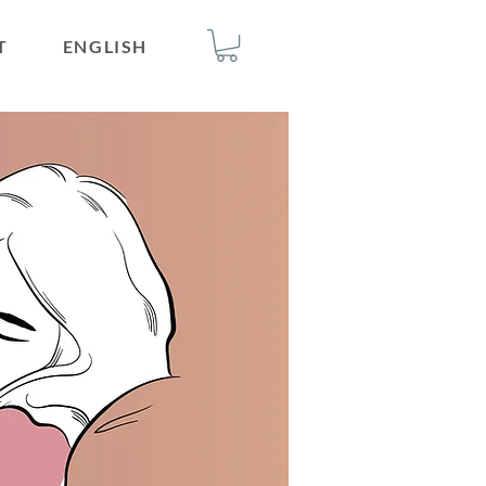
T
ENGLISH