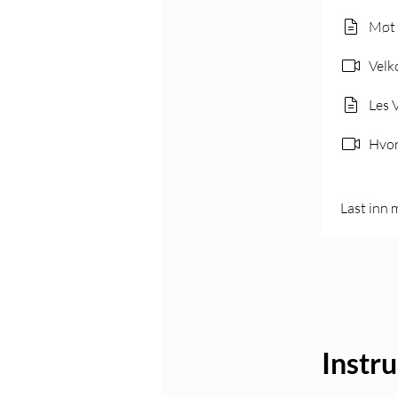
Møt 
Velk
Les 
Hvor
Last inn 
Instr