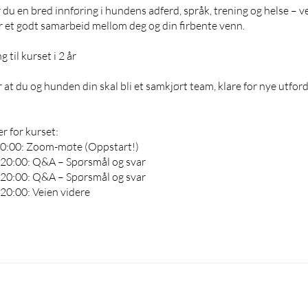
 du en bred innføring i hundens adferd, språk, trening og helse – ve
 et godt samarbeid mellom deg og din firbente venn.
g til kurset i 2 år
r at du og hunden din skal bli et samkjørt team, klare for nye utfor
r for kurset:
 20:00: Zoom-møte (Oppstart!)
l 20:00: Q&A – Spørsmål og svar
l 20:00: Q&A – Spørsmål og svar