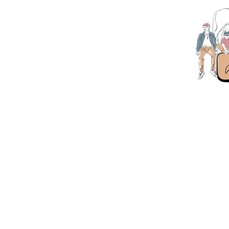
Langbakke
E-post:
po
Tele