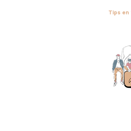
Tips en
Få 50% avsl
Langbakke