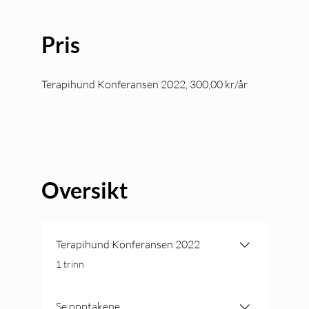
Pris
Terapihund Konferansen 2022, 300,00 kr/år
Oversikt
Terapihund Konferansen 2022
.
1 trinn
Se opptakene