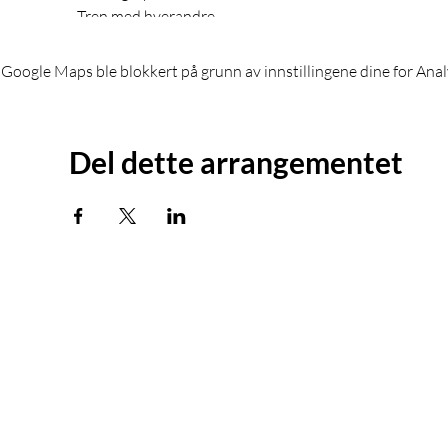
- Tren med hverandre
Google Maps ble blokkert på grunn av innstillingene dine for Anal
Håper vi sees, hilsen Kathrine og Santino
Del dette arrangementet
Kurs og utdanning
Tilta
Dyrebar kalender
Tiltak
Alle kurs
Tiltak
Omsorgshund
Finn s
Skolehund | Terapihund
Snakk 