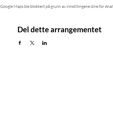
Google Maps ble blokkert på grunn av innstillingene dine for Anal
Del dette arrangementet
Kurs og utdanning
Tilta
Dyrebar kalender
Tiltak
Alle kurs
Tiltak
Omsorgshund
Finn s
Skolehund | Terapihund
Snakk 
Katt
Gårdsdyr