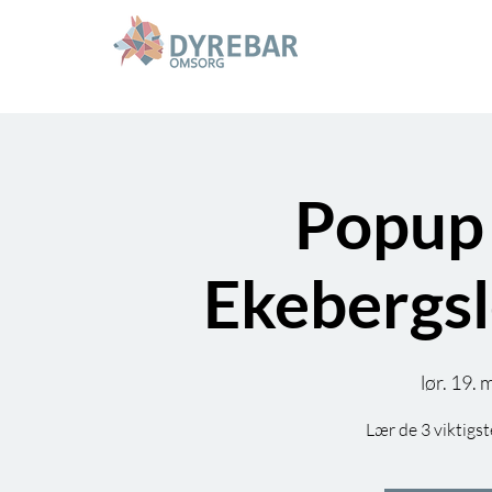
Popup 
Ekebergsl
lør. 19. 
Lær de 3 viktigs