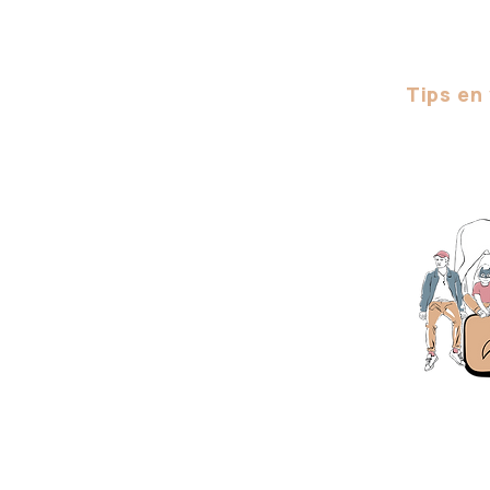
Tips en
Få 50% avsl