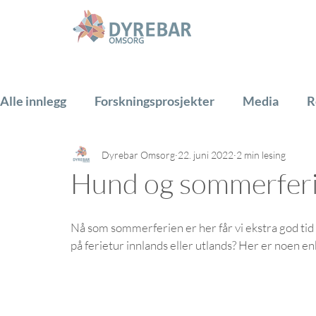
Alle innlegg
Forskningsprosjekter
Media
R
Dyrebar Omsorg
22. juni 2022
2 min lesing
Hest
Hund
Katt
Gårdsdyr
PADA
Hund og sommerferie
Nå som sommerferien er her får vi ekstra god tid
på ferietur innlands eller utlands? Her er noen enk