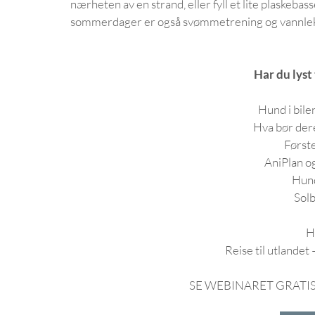
nærheten av en strand, eller fyll et lite plaskeba
sommerdager er også svømmetrening og vannlek y
Har du lyst
Hund i bilen
Hva bør dere
Første
AniPlan o
Hun
Solb
H
Reise til utlandet 
SE WEBINARET GRATIS