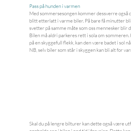
Pass på hunden i varmen
Med sommersesongen kommer dessverre også de å
blitt etterlatt i varme biler. På bare få minutter bl
svetter på samme måte som oss mennesker blir de
Bilen må aldri parkeres rett i sola om sommeren. H
på en skyggefull flekk, kan den være badet i sol n
NB, selv biler som står i skyggen kan bli alt for v
Skal du på lengre bilturer kan dette også være ut
oppholde seg i bilen i god tid i forveien. Dette kan