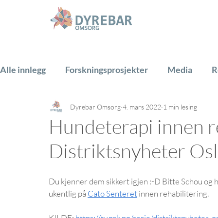
Alle innlegg
Forskningsprosjekter
Media
R
Dyrebar Omsorg
4. mars 2022
1 min lesing
Hest
Hund
Katt
Gårdsdyr
PADA
Hundeterapi innen re
Distriktsnyheter Osl
Du kjenner dem sikkert igjen :-D Bitte Schou og 
ukentlig på 
Cato Senteret
 innen rehabilitering. 
KILDE: 
https://tv.nrk.no/serie/distriktsnyhet