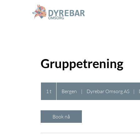
Gruppetrening
1 t
1
Bergen
|
Dyrebar Omsorg AS
|
Book nå