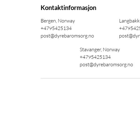
Kontaktinformasjon
Bergen, Norway
Langbakke
+4795425134
+479542
post@dyrebaromsorg.no
post@dyr
Stavanger, Norway
+4795425134
post@dyrebaromsorg.no
Kurs og utdanning
Tilta
Dyrebar kalender
Tiltak
Alle kurs
Tiltak