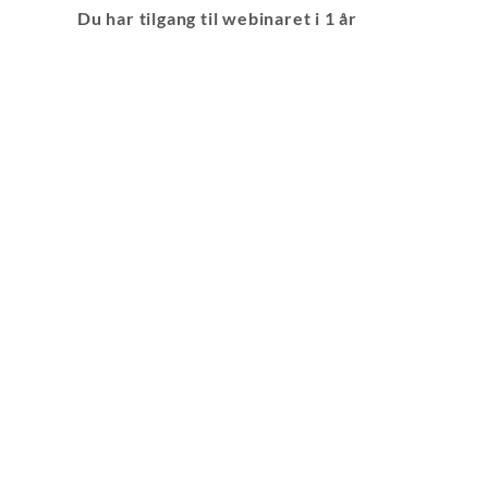
Du har tilgang til webinaret i 1 år
Kurs og utdanning
Tilta
Dyrebar kalender
Tiltak
Alle kurs
Tiltak