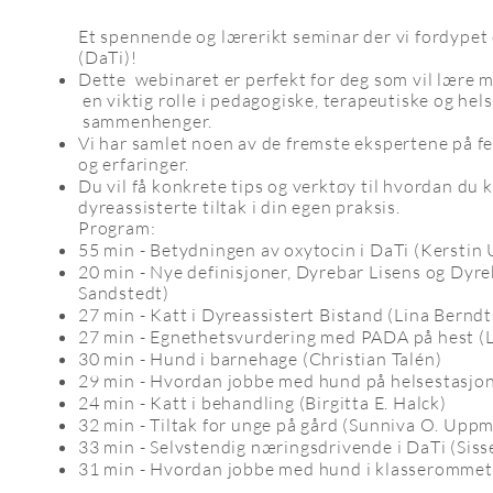
Et spennende og lærerikt seminar der vi fordypet o
(DaTi)!
Dette webinaret er perfekt for deg som vil lære 
en viktig rolle i pedagogiske, terapeutiske og he
sammenhenger.
Vi har samlet noen av de fremste ekspertene på fe
og erfaringer.
Du vil få konkrete tips og verktøy til hvordan du
dyreassisterte tiltak i din egen praksis.
Program:
55 min - Betydningen av oxytocin i DaTi (Kersti
20 min - Nye definisjoner, Dyrebar Lisens og Dyr
Sandstedt)
27 min - Katt i Dyreassistert Bistand (Lina Bernd
27 min - Egnethetsvurdering med PADA på hest (L
30 min - Hund i barnehage (Christian Talén)
29 min - Hvordan jobbe med hund på helsestasjon
24 min - Katt i behandling (Birgitta E. Halck)
32 min - Tiltak for unge på gård (Sunniva O. Upp
33 min - Selvstendig næringsdrivende i DaTi (Siss
31 min - Hvordan jobbe med hund i klasserommet