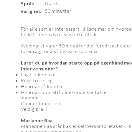
Norsk
Språk:
50 minutter
Varighet:
For alle som er interessert i å lære mer om hvord
bedrift innen dyreassisterte tiltak.
Webinaret varer 50 minutter der foredragsholder
foredrag, for å så besvare spørsmål.
Lurer du på hvordan starte opp på egenhånd me
intervensjoner?
Lage et konsept
Registrere seg
Hvordan få kunder
Hvordan opprettholdekunde kontakter
⭐⭐⭐⭐⭐
Connie Tobiassen
Veldig bra :)
Marianne Raa
Marianne Raa står bak enkeltpersonforetaket «H
www.hundersomhjelper.no