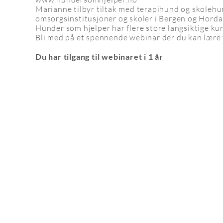
Marianne tilbyr tiltak med terapihund og skolehun
omsorgsinstitusjoner og skoler i Bergen og Horda
Hunder som hjelper har flere store langsiktige kund
Bli med på et spennende webinar der du kan lære t
Du har tilgang til webinaret i 1 år
Kurs og utdanning
Tilta
Dyrebar kalender
Tiltak
Alle kurs
Tiltak