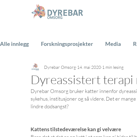
Alle innlegg
Forskningsprosjekter
Media
R
Dyrebar Omsorg
14. mai 2020
1 min lesing
Hest
Hund
Katt
Gårdsdyr
PADA
Dyreassistert terapi
Dyrebar Omsorg bruker katter innenfor dyreassiste
sykehus, institusjoner og så videre. Det er mange 
lindre dødsangst?
Kattens tilstedeværelse kan gi velvære
Bare det at det er en katt i et rom kan gi bidra ti