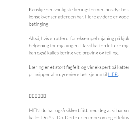
Kanskje den vanligste læringsformen hos dyr består
konsekvenser atferden har. Flere av dere er gode 
betinging. 
Altså, hvis en atferd, for eksempel mjauing på kjøkk
belønning for mjauingen. Da vil katten lettere mj
kan også kalles læring ved prøving og feiling. 
Læring er et stort fagfelt, og vår ekspert på katt
prinsipper alle dyreeiere bør kjenne til 
HER
. 
👇🏼👇🏼👇🏼
MEN, du har også sikkert fått med deg at vi har 
kalles Do As I Do. Dette er en morsom og effekt