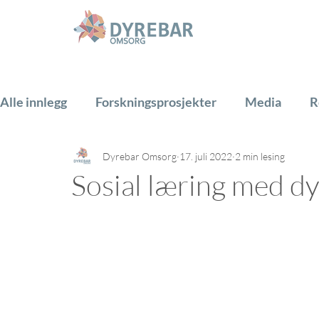
Alle innlegg
Forskningsprosjekter
Media
R
Dyrebar Omsorg
17. juli 2022
2 min lesing
Hest
Hund
Katt
Gårdsdyr
PADA
Sosial læring med d