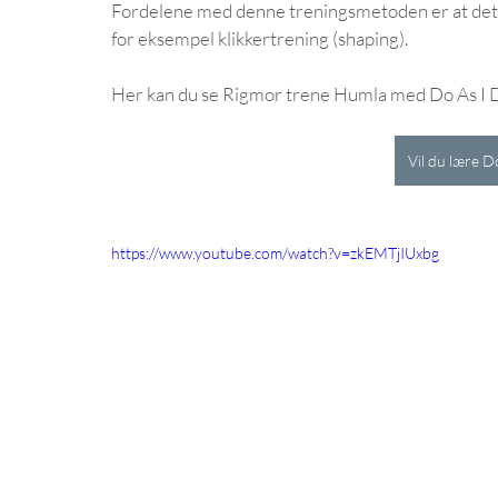
Fordelene med denne treningsmetoden er at det e
for eksempel klikkertrening (shaping). 
Her kan du se Rigmor trene Humla med Do As I Do
Vil du lære 
https://www.youtube.com/watch?v=zkEMTjIUxbg