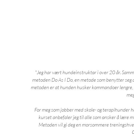
"Jeg har vært hundeinstruktør i over 20 år. Samm
metoden Do As I Do, en metode som benytter seg a
metoden er at hunden husker kommandoer lengre, i
meg
For meg som jobber med skole- og terapihunder har
kurset anbefaler jeg til alle som ønsker å lære 
Metoden vil gi deg en morsommere treningshver