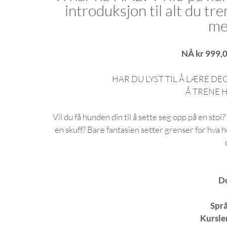
introduksjon til alt du tr
me
NÅ kr 999,0
HAR DU LYST TIL Å LÆRE D
Å TRENE 
Vil du få hunden din til å sette seg opp på en sto
en skuff? Bare fantasien setter grenser for hva 
Do
Språ
Kursle