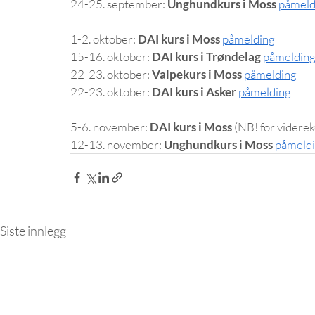
24-25. september: 
Unghundkurs i Moss
påmeld
1-2. oktober: 
DAI kurs i Moss
påmelding
15-16. oktober: 
DAI kurs i Trøndelag 
påmeldin
22-23. oktober: 
Valpekurs i Moss 
påmelding
22-23. oktober: 
DAI kurs i Asker
påmelding
5-6. november: 
DAI kurs i Moss
 (NB! for videre
12-13. november: 
Unghundkurs i Moss
påmeld
Siste innlegg