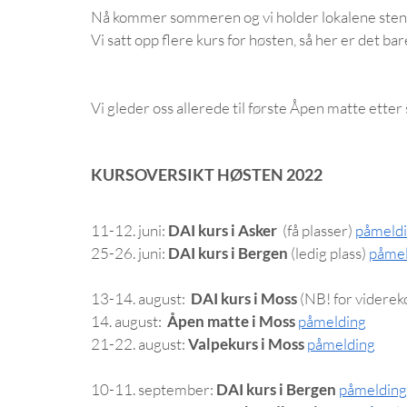
Nå kommer sommeren og vi holder lokalene steng
Vi satt opp flere kurs for høsten, så her er det bar
Vi gleder oss allerede til første Åpen matte etter
KURSOVERSIKT HØSTEN 2022
11-12. juni: 
DAI kurs i Asker 
 (få plasser) 
påmeld
25-26. juni: 
DAI kurs i Bergen
 (ledig plass)
påmel
13-14. august:  
DAI kurs i Moss
 (NB! for videre
14. august:  
Åpen matte i Moss
påmelding
21-22. august: 
Valpekurs i Moss
påmelding
10-11. september: 
DAI kurs i Bergen 
påmelding