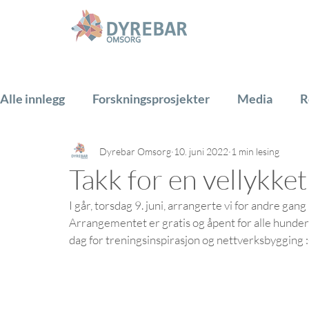
Alle innlegg
Forskningsprosjekter
Media
R
Dyrebar Omsorg
10. juni 2022
1 min lesing
Hest
Hund
Katt
Gårdsdyr
PADA
Takk for en vellykke
I går, torsdag 9. juni, arrangerte vi for andre gang
Arrangementet er gratis og åpent for alle hunde
dag for treningsinspirasjon og nettverksbygging :