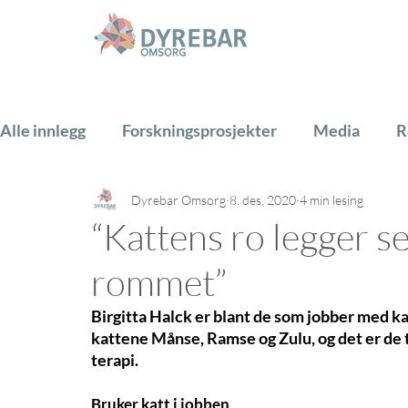
Alle innlegg
Forskningsprosjekter
Media
R
Dyrebar Omsorg
8. des. 2020
4 min lesing
Hest
Hund
Katt
Gårdsdyr
PADA
“Kattens ro legger s
rommet”
Birgitta Halck er blant de som jobber med ka
kattene Månse, Ramse og Zulu, og det er de t
terapi. 
Bruker katt i jobben