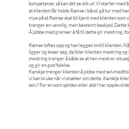
kompetanse, så kan det se slik ut: Vi starter med å
at klienten får holde Ramse i bånd, gå tur med ham
mye på at Ramse skal bli kjent med klienten som 
trenger en vennlig, men bestemt beskjed. Dette ka
Å jobbe med grenser å få til dette gir mestring, for
Ramse løftes opp og han legges inntil klienten. N
ligger og koser seg, da føler klienten mestring og 
mestring trenger å både se at hen mestrer situasjon
og gir en god følelse. 
Kanskje trenger klienten å jobbe med selvmedføle
vi kan bruke når vi snakker om dette. Kanskje kli
selv? For en som sjelden eller aldri har opplevd det