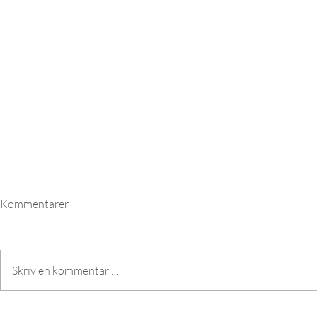
Kommentarer
Skriv en kommentar …
Øyeblikk fra Sommercamp DaTi
Lek med hun