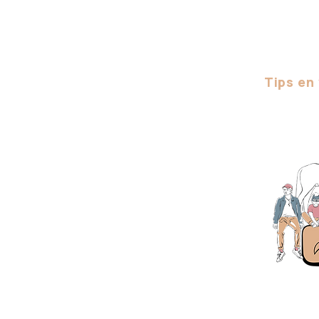
Tips en
Få 50% avsl