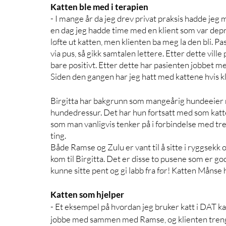
Katten ble med i terapien
- I mange år da jeg drev privat praksis hadde jeg 
en dag jeg hadde time med en klient som var deprim
løfte ut katten, men klienten ba meg la den bli. Pa
via pus, så gikk samtalen lettere. Etter dette vill
bare positivt. Etter dette har pasienten jobbet med
Siden den gangen har jeg hatt med kattene hvis kl
Birgitta har bakgrunn som mangeårig hundeeier med
hundedressur. Det har hun fortsatt med som katte
som man vanligvis tenker på i forbindelse med tren
ting. 
Både Ramse og Zulu er vant til å sitte i ryggsekk 
kom til Birgitta. Det er disse to pusene som er
kunne sitte pent og gi labb fra før! Katten Månse ha
Katten som hjelper
- Et eksempel på hvordan jeg bruker katt i DAT ka
jobbe med sammen med Ramse, og klienten trenger å 