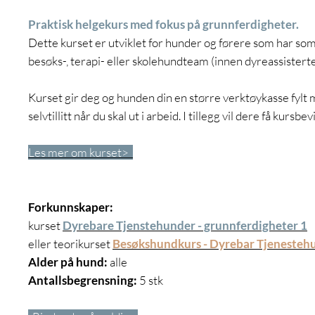
Praktisk helgekurs med fokus på grunnferdigheter.
Dette kurset er utviklet for hunder og førere som har so
besøks-, terapi- eller skolehundteam (innen dyreassistert
Kurset gir deg og hunden din en større verktøykasse fylt
selvtillitt når du skal ut i arbeid. I tillegg vil dere få kursbe
Les mer om kurset>
Forkunnskaper:
kurset
Dyrebare Tjenstehunder - grunnferdigheter 1
eller teorikurset
Besøkshundkurs - Dyrebar Tjenesteh
Alder på hund:
alle
Antallsbegrensning:
5 stk