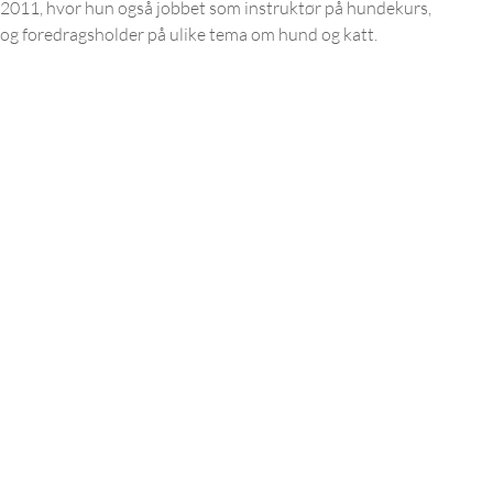
2011, hvor hun også jobbet som instruktør på hundekurs, 
og foredragsholder på ulike tema om hund og katt.
Kurs og utdanning
Tilta
Dyrebar kalender
Tiltak
Alle kurs
Tiltak
Omsorgshund
Finn s