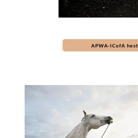
APWA-ICofA hes