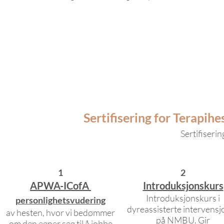
Sertifisering for Terapihe
Sertifiserin
1
2
APWA-ICofA
Introduksjonsk
urs
Introduksjonskurs i
personlighetsvudering
dyreassisterte intervensj
av hesten, hvor vi bedømmer
på NMBU. Gir
om den egner seg til å jobbe