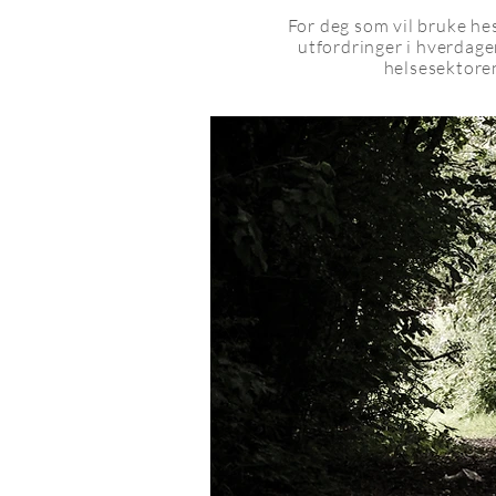
For deg som vil bruke he
utfordringer i hverdage
helsesektoren